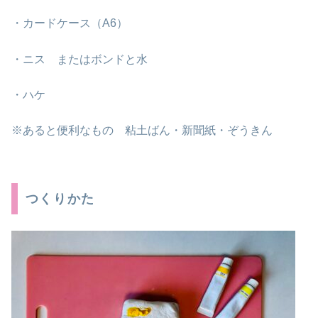
・カードケース（A6）
・ニス またはボンドと水
・ハケ
※あると便利なもの 粘土ばん・新聞紙・ぞうきん
つくりかた