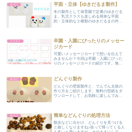
平面・立体【ゆきだるま製作】
あそび
冬の製作として保育園で定番のゆきだる
ま。乳児クラスも楽しめる簡単な平面
的・立体的な２種類のゆきだるまの作り
方を、元保育士ぴょんこが紹介します。
卒園・入園にぴったりのメッセー
イラスト
ジカード
可愛いメッセージカードで想いを伝えて
みませんか？今回は卒園・入園にぴった
りのメッセージカードの紹介です。無料
ダウンロードできますので、お気軽に利
用してみてくださいね！
どんぐり製作
あそび
どんぐりの壁面製作と、でんでん太鼓の
作り方をご紹介します。無料の型紙をダ
ウンロードして、お気軽に楽しんでみて
くださいね！
簡単などんぐりの処理方法
あそび
散歩などに出かけ、どんぐりを見つける
と嬉しくなりますね♪拾って帰ってくる人
も多いと思いますが、そのままにしてお