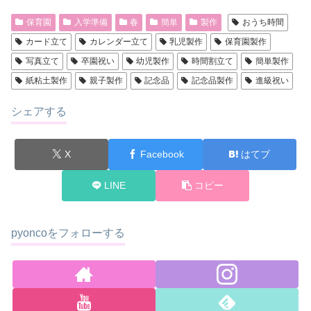
保育園
入学準備
春
簡単
製作
おうち時間
カード立て
カレンダー立て
乳児製作
保育園製作
写真立て
卒園祝い
幼児製作
時間割立て
簡単製作
紙粘土製作
親子製作
記念品
記念品製作
進級祝い
シェアする
X
Facebook
はてブ
LINE
コピー
pyoncoをフォローする