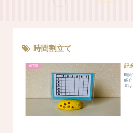
時間割立て
記
保育園
時間
紹介
喜ば