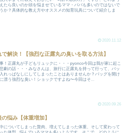
えたら良いのか頭を悩ませているママ・パパも多いのではないで
うか？具体的な教え方やオススメの知育玩具について紹介しま
2020.11.12
れで解決！【強烈な正露丸の臭いを取る方法】
事！正露丸が子どもリュックに・・・pyonco今回は我が家に起こ
悲劇の話・・・みなさんは、旅行に正露丸を持って行って、バッ
入れっぱなしにしてしまったことはありませんか？バッグを開け
に漂う強烈な臭い！ショックですよね〜今回はそ...
2020.09.26
後の悩み【体重増加】
中についてしまった贅肉、増えてしまった体重、そして変わって
った体型...悩んでいるママも多いようです。そこで、どのように