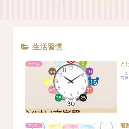
生活習慣
と
アイテム
「と
簡単
避
アイテム