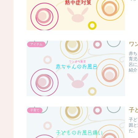
ワ
アイテム
赤ち
育児
呂に
紹介
子
子育て
子ど
因と
た