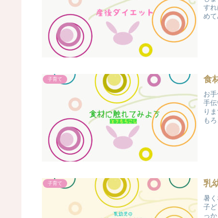
すれ
めて
食
子育て
お手
手伝
りま
もろ
乳
子育て
暑く
子ど
っか