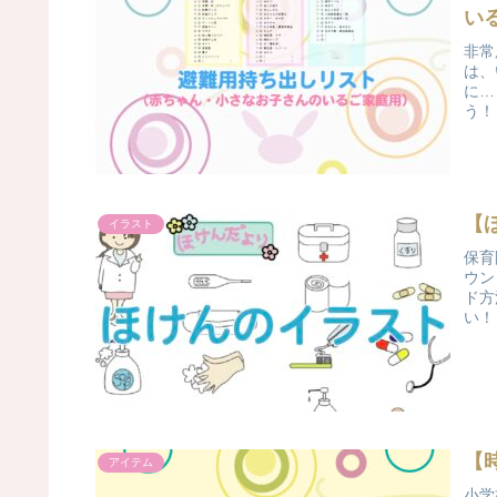
い
非常
は、
に…
う！
【
イラスト
保育
ウン
ド方
い！
【
アイテム
小学