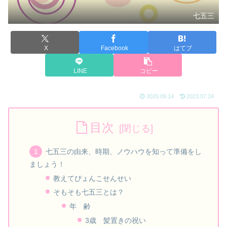
七五三
X
Facebook
はてブ
LINE
コピー
2020.09.14
2023.07.24
目次
七五三の由来、時期、ノウハウを知って準備をし
ましょう！
教えてぴょんこせんせい
そもそも七五三とは？
年 齢
3歳 髪置きの祝い