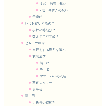
５歳 袴着の祝い
7歳 帯解きの祝い
千歳飴
いつお祝いするの？
参拝の時期は？
数え年？満年齢？
七五三の準備
参拝をする場所を選ぶ
衣装選び
着 物
洋 装
ママ・パパの衣装
写真スタジオ
食事会
費 用
ご祈祷の初穂料