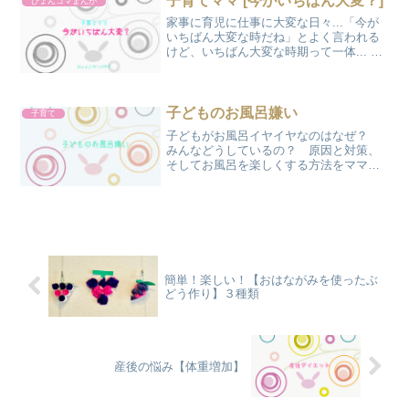
子育てママ [今がいちばん大変？]
ぴょんコマまんが
家事に育児に仕事に大変な日々...「今が
いちばん大変な時だね」とよく言われる
けど、いちばん大変な時期って一体... そ
んなぴょんこのつぶやきを「ぴょんコマ
まんが」で紹介します。
子どものお風呂嫌い
子育て
子どもがお風呂イヤイヤなのはなぜ？
みんなどうしているの？ 原因と対策、
そしてお風呂を楽しくする方法をママ友
に聞いてみました。
簡単！楽しい！【おはながみを使ったぶ
どう作り】３種類
産後の悩み【体重増加】