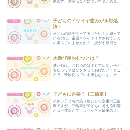
進め方、注意点などについてまとめまし
た。
子どものイヤイヤ歯みがき対処
子育て
法！
子どもの歯を守ってあげたい！と思って
いるのに、歯磨きをイヤイヤされてしま
い困っていませんか？ 嫌がる原因と対
処法、そして歯磨きが楽しくなる方法を
保育士ぴょん子が紹介します♪
水遊び用おむつとは？
アイテム
暑い時は、おむつのはずれていない子ど
もだって水遊びをさせてあげたい！とこ
ろで、普段使っている紙おむつと、水遊
び用のおむつは何が違うの？ どんなもの
を選んだら良いの？ そんな疑問にぴょん
こがお答えします。
子どもに必要？【三輪車】
アイテム
小さい子どもの乗り物として定番の三輪
車ですが、三輪車が子どもに与える影響
とは一体なんでしょうか？三輪車のメリ
ットや種類、選ぶ時に気をつけたいこと
などについてまとめてみました。三輪車
を購入しようか迷っている方は、ぜひ参
考にしてみてください。