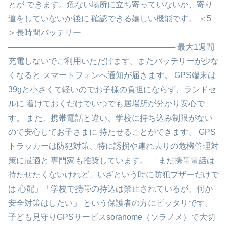
とが できます。危ない場所に立ち寄っていないか、寄り
道をしていないか後に 確認できる嬉しい機能です。 ＜5
＞長時間バッテリー
────────────────────────────── 最大1週間
充電しないでご利用いただけます。またバッテリーが少な
くなると スマートフォンへ通知が届きます。 GPS端末は
39gと小さくて軽いのでお子様の負担にならず、ランドセ
ルに 着けておくだけでいつでも居場所が分かり安心で
す。 また、携帯電話と違い、学校に持ち込み制限がない
ので安心してお子さまに 持たせることができます。 GPS
トラッカーは防犯対策、特に誘拐や連れ去りの危機管理対
策に最適と 専門家も推奨しています。 「まだ携帯電話は
持たせたくないけれど、いざという時に防犯ブザーだけで
は 心配」「学校で携帯の持込は禁止されているが、何か
安全対策はしたい」 という保護者の方にピッタリです。
子ども見守りGPSサービスsoranome（ソラノメ）で大切