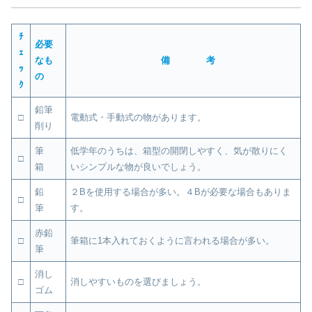
ﾁ
必要
ｪ
なも
備 考
ｯ
の
ｸ
鉛筆
□
電動式・手動式の物があります。
削り
筆
低学年のうちは、箱型の開閉しやすく、気が散りにく
□
箱
いシンプルな物が良いでしょう。
鉛
２Bを使用する場合が多い。４Bが必要な場合もありま
□
筆
す。
赤鉛
□
筆箱に1本入れておくように言われる場合が多い。
筆
消し
□
消しやすいものを選びましょう。
ゴム