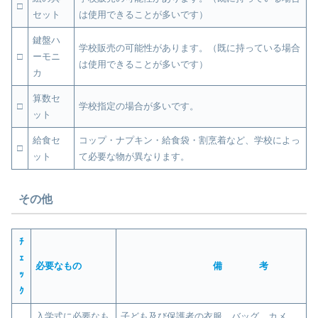
□
セット
は使用できることが多いです）
鍵盤ハ
学校販売の可能性があります。（既に持っている場合
□
ーモニ
は使用できることが多いです）
カ
算数セ
□
学校指定の場合が多いです。
ット
給食セ
コップ・ナプキン・給食袋・割烹着など、学校によっ
□
ット
て必要な物が異なります。
その他
ﾁ
ｪ
必要なもの
備 考
ｯ
ｸ
入学式に必要なも
子ども及び保護者の衣服、バッグ、カメ