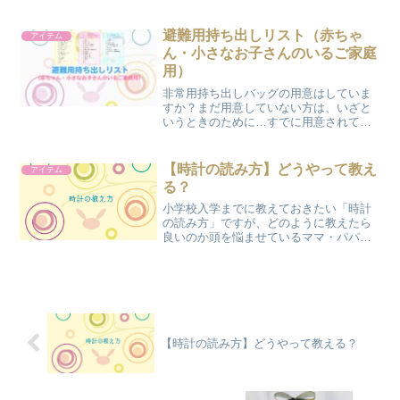
などについてまとめてみました。三輪車
を購入しようか迷っている方は、ぜひ参
考にしてみてください。
避難用持ち出しリスト（赤ちゃ
アイテム
ん・小さなお子さんのいるご家庭
用）
非常用持ち出しバッグの用意はしていま
すか？まだ用意していない方は、いざと
いうときのために…すでに用意されてい
る方は定期点検に…「避難用持ち出しチ
ェックリスト」を使って備えておきまし
ょう！
【時計の読み方】どうやって教え
アイテム
る？
小学校入学までに教えておきたい「時計
の読み方」ですが、どのように教えたら
良いのか頭を悩ませているママ・パパも
多いのではないでしょうか？具体的な教
え方やオススメの知育玩具について紹介
します。
【時計の読み方】どうやって教える？