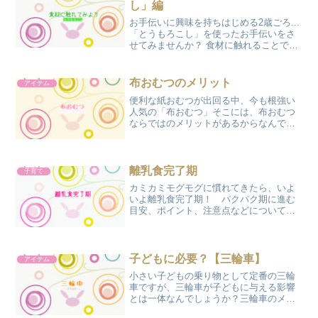
し」編
お手伝いに興味を持ちはじめる2歳ごろ...
「とうもろこし」を使ったお手伝いをさ
せてみませんか？ 食材に触れることで、
食への関心も深まりますよ！ 初めてのお
手伝い方法と、乳児でも簡単に楽しめる
「とうもろこし」のお絵かき製作につい
布おむつのメリット
アイテム
て保育士ぴょんこが紹介します。
便利な紙おむつが出回る中、今も根強い
人気の「布おむつ」そこには、布おむつ
ならではのメリットがあるからなんです
よ！ 今回は「布おむつ」のメリット・デ
メリットについてお話しします。
離乳食完了期
子育て
カミカミモグモグに慣れてきたら、いよ
いよ離乳食完了期！ パクパク期に進む
目安、ポイント、注意点などについてま
とめました。
子どもに必要？【三輪車】
アイテム
小さい子どもの乗り物として定番の三輪
車ですが、三輪車が子どもに与える影響
とは一体なんでしょうか？三輪車のメリ
ットや種類、選ぶ時に気をつけたいこと