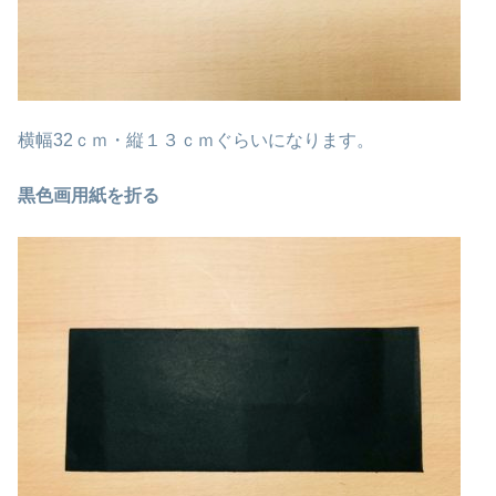
横幅32ｃｍ・縦１３ｃｍぐらいになります。
黒色画用紙を折る